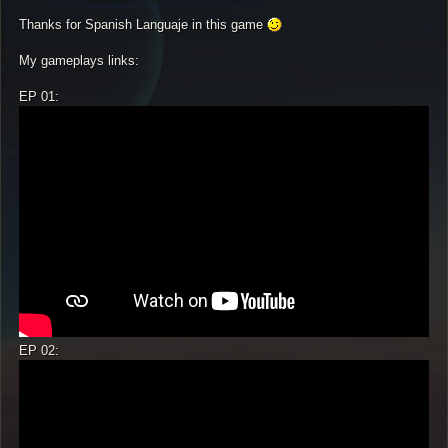
s
Thanks for Spanish Languaje in this game
t
My gameplays links:
EP 01:
EP 02: