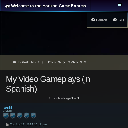
Welcome to the Horizon Game Forums
Horizon
FAQ
BOARD INDEX
HORIZON
WAR ROOM
My Video Gameplays (in
Spanish)
11 posts • Page
1
of
1
ivanhl
Voyager
P
Thu Apr 17, 2014 10:19 am
o