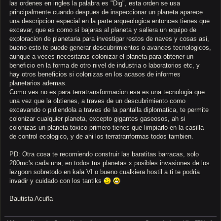
las ordenes en ingles la palabra es "Dig", esta orden se usa
principalmente cuando despues de inspeccionar un planeta aparece
una descripcion especial en la parte arqueologica entonces tienes que
excavar, que es como si bajaras al planeta y saliera un equipo de
exploracion de planetaria para investigar restos de naves y cosas asi,
bueno esto te puede generar descubrimientos o avances tecnologicos,
aunque a veces necesitaras colonizar el planeta para obtener un
beneficio en la forma de otro nivel de industria o laboratorios etc, y
hay otros beneficios si colonizas en los acasos de informes
planetarios ademas.
Como ves no es para terratransformacion esa es una tecnologia que
una vez que la obtienes, a traves de un descubrimiento como
excavando o pidiendola a traves de la pantalla diplomatica, te permite
colonizar cualquier planeta, excepto gigantes gaseosos, ah si
colonizas un planeta toxico primero tienes que limpiarlo en la casilla
de control ecologico, y de ahi los terratranformas todos tambien.
PD: Otra cosa te recomiendo construir las baratitas barracas, solo
200mc's cada una, en todos tus planetas x posibles invasiones de los
lezgoon sobretodo en kala VI o bueno cualkiera hostil a ti te podria
invadir y cuidado con los tantiks
Bautista Acuña