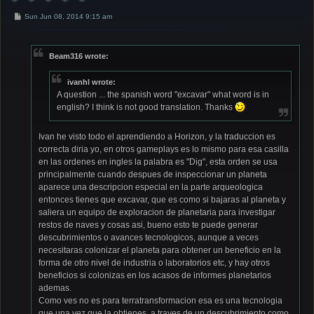
P
Sun Jun 08, 2014 9:15 am
o
s
t
Beam316 wrote:
ivanhl wrote:
A question ... the spanish word "excavar" what word is in
english? I think is not good translation. Thanks
Ivan he visto todo el aprendiendo a Horizon, y la traduccion es
correcta diria yo, en otros gameplays es lo mismo para esa casilla
en las ordenes en ingles la palabra es "Dig", esta orden se usa
principalmente cuando despues de inspeccionar un planeta
aparece una descripcion especial en la parte arqueologica
entonces tienes que excavar, que es como si bajaras al planeta y
saliera un equipo de exploracion de planetaria para investigar
restos de naves y cosas asi, bueno esto te puede generar
descubrimientos o avances tecnologicos, aunque a veces
necesitaras colonizar el planeta para obtener un beneficio en la
forma de otro nivel de industria o laboratorios etc, y hay otros
beneficios si colonizas en los acasos de informes planetarios
ademas.
Como ves no es para terratransformacion esa es una tecnologia
que una vez que la obtienes, a traves de un descubrimiento como