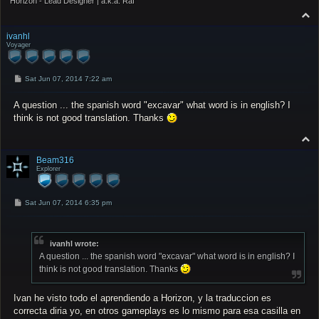
Horizon - Lead Designer | a.k.a. Raf
T
o
p
ivanhl
Voyager
P
Sat Jun 07, 2014 7:22 am
o
s
A question ... the spanish word "excavar" what word is in english? I
t
think is not good translation. Thanks
T
o
p
Beam316
Explorer
P
Sat Jun 07, 2014 6:35 pm
o
s
t
ivanhl wrote:
A question ... the spanish word "excavar" what word is in english? I
think is not good translation. Thanks
Ivan he visto todo el aprendiendo a Horizon, y la traduccion es
correcta diria yo, en otros gameplays es lo mismo para esa casilla en