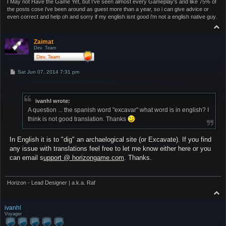
I May not Have the Game Yet, but I've seen almost every Gameplay's and like 75% of
the posts cose i've been around as guest more than a year, so i can give advice or
even correct and help oh and sorry if my english isnt good i'm not a english native guy.
T
o
p
Zaimat
Dev. Team
P
Sat Jun 07, 2014 7:31 pm
o
s
t
ivanhl wrote:
A question ... the spanish word "excavar" what word is in english? I
think is not good translation. Thanks
In English it is to "dig" an archaelogical site (or Excavate). If you find
any issue with translations feel free to let me know either here or you
can email s
upport @ horizongame.com
. Thanks.
Horizon - Lead Designer | a.k.a. Raf
T
o
p
ivanhl
Voyager