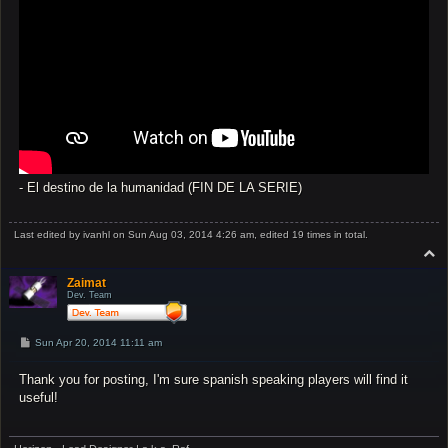
- El destino de la humanidad (FIN DE LA SERIE)
Last edited by
ivanhl
on Sun Aug 03, 2014 4:26 am, edited 19 times in total.
T
o
p
Zaimat
Dev. Team
P
Sun Apr 20, 2014 11:11 am
o
s
Thank you for posting, I'm sure spanish speaking players will find it
t
useful!